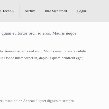
e Technik
Archiv
Ihre Sicherheit
Login
s quam eu tortor orci, id eros. Mauris neque.
rta. Aenean ac eros sed arcu. Mauris nunc posuere cubilia
llus.Donec ullamcorper in, dapibus quam hendrerit eget,
 accumsan dolor. Aenean aliquet dignissim semper.