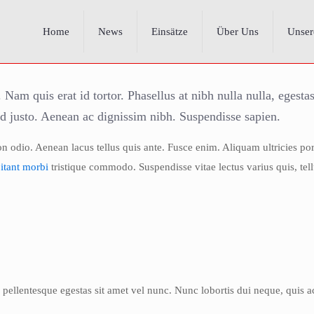
Home
News
Einsätze
Über Uns
Unser
 Nam quis erat id tortor. Phasellus at nibh nulla nulla, egesta
ed justo. Aenean ac dignissim nibh. Suspendisse sapien.
on odio. Aenean lacus tellus quis ante. Fusce enim. Aliquam ultricies po
itant morbi
tristique commodo. Suspendisse vitae lectus varius quis, te
s pellentesque egestas sit amet vel nunc. Nunc lobortis dui neque, quis